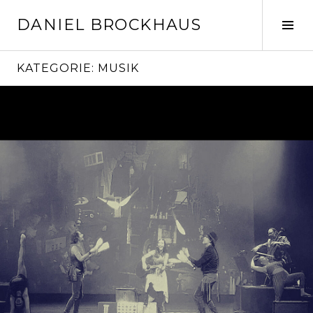
Springe
DANIEL BROCKHAUS
zum
Seit
Inhalt
ums
KATEGORIE:
MUSIK