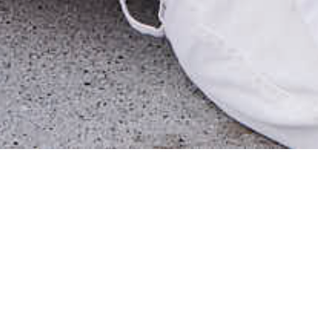
Im ersten vom LKJ Niedersachsen geförderten
Theaterprojekt setzen wir uns mit dem Wettbewerb
der Meinungen auseinander und stellen fest, dass es
manchmal gar nicht so weit her ist mit dem, was wir
so von uns geben.
Es gibt Handlungsbedarf! Umgesetzt in unserem
zweiten Projekt, entwickelt für das
Theaterwerk
Albstedt e.V.
, erneut zu 100% gefördert vom
LKJ